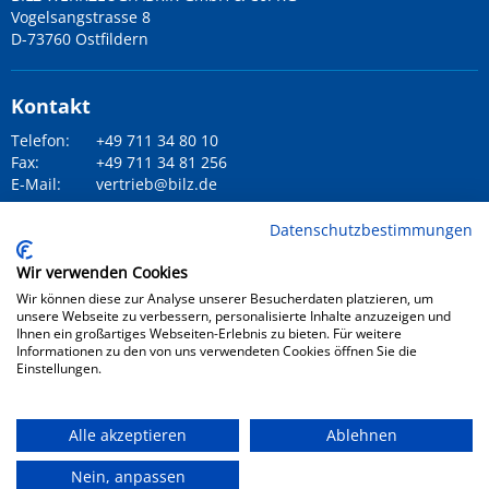
Vogelsangstrasse 8
D-73760 Ostfildern
Kontakt
Telefon:
+49 711 34 80 10
Fax:
+49 711 34 81 256
E-Mail:
vertrieb@bilz.de
Datenschutzbestimmungen
social Media
Wir verwenden Cookies
Wir können diese zur Analyse unserer Besucherdaten platzieren, um
unsere Webseite zu verbessern, personalisierte Inhalte anzuzeigen und
Ihnen ein großartiges Webseiten-Erlebnis zu bieten. Für weitere
Informationen zu den von uns verwendeten Cookies öffnen Sie die
Einstellungen.
© 2026 BILZ WERKZEUGFABRIK GmbH & Co. KG
Alle akzeptieren
Ablehnen
PRESSE
/
IMPRESSUM
/
DATENSCHUTZ
/
AGB
Nein, anpassen