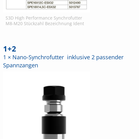
S3D High Performance Synchrofutter
M8-M20 Stückzahl Bezeichnung Ident
1+2
1 × Nano-Synchrofutter inklusive 2 passender
Spannzangen