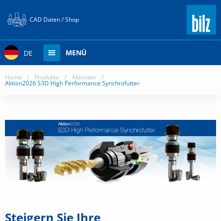
CAD Daten / Shop
MENÜ
DE
Home
/
Produkte
/
Aktionen
/
Aktion2026 S3D High Performance Synchrofutter
Steigern Sie Ihre