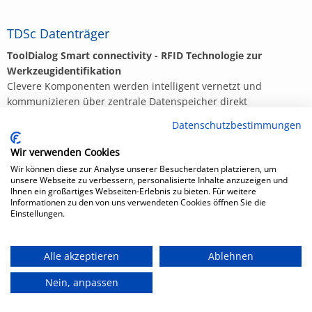
TDSc Datenträger
ToolDialog Smart connectivity - RFID Technologie zur
Werkzeugidentifikation
Clevere Komponenten werden intelligent vernetzt und
kommunizieren über zentrale Datenspeicher direkt
untereinander - so könnte man kurz und knapp den Begriff
Datenschutzbestimmungen
Industrie 4.0 erklären. Bilz bietet im Rahmen dieser Industrie
4.0 Aktivitäten mit seinem SmartChip ein neues,
Wir verwenden Cookies
kostengünstiges System.
Wir können diese zur Analyse unserer Besucherdaten platzieren, um
unsere Webseite zu verbessern, personalisierte Inhalte anzuzeigen und
Ihnen ein großartiges Webseiten-Erlebnis zu bieten. Für weitere
Übertragung im UHF-Bereich nach ISO 18000-6
Informationen zu den von uns verwendeten Cookies öffnen Sie die
Einstellungen.
zum Produkt
hier klicken
Alle akzeptieren
Ablehnen
Nein, anpassen