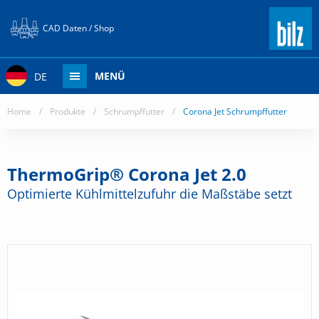
CAD Daten / Shop
MENÜ
DE
Home
/
Produkte
/
Schrumpffutter
/
Corona Jet Schrumpffutter
ThermoGrip® Corona Jet 2.0
Optimierte Kühlmittelzufuhr die Maßstäbe setzt