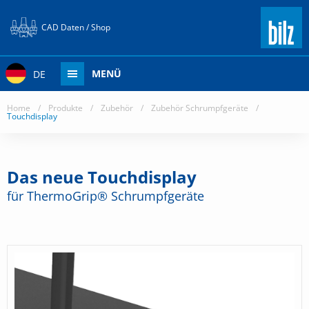
CAD Daten / Shop
MENÜ
DE
Home
/
Produkte
/
Zubehör
/
Zubehör Schrumpfgeräte
/
Touchdisplay
Das neue Touchdisplay
für ThermoGrip® Schrumpfgeräte