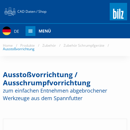
CAD Daten / Shop
MENÜ
DE
Home
/
Produkte
/
Zubehör
/
Zubehör Schrumpfgeräte
/
Ausstoßvorrichtung
Ausstoßvorrichtung /
Ausschrumpfvorrichtung
zum einfachen Entnehmen abgebrochener
Werkzeuge aus dem Spannfutter