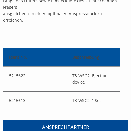
Länge des Futters sowie Einstecktiefe des zu tauschenden
Fräsers
ausgleichen um einen optimalen Auspressduck zu
erreichen.
Ident No.
Beschreibung
5215622
T3-WSG2; Ejection
device
5215613
T3-WSG2-4;Set
ANSPRECHPARTNER