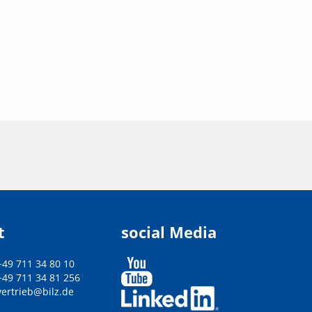
t
social Media
+49 711 34 80 10
+49 711 34 81 256
vertrieb@bilz.de