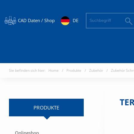
CAD Daten / Shop
DE
Sie befinden sich hier:
Home
/
Produkte
/
Zubehör
/
Zubehör Schr
TER
PRODUKTE
Onlineshop