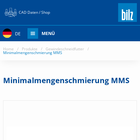
CAD Daten / Shop
MENÜ
DE
Home
/
Produkte
/
Gewindeschneidfutter
/
Minimalmengenschmierung MMS
Minimalmengenschmierung MMS